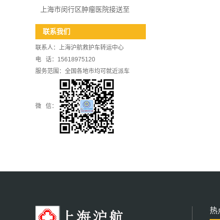
上海市闵行区肿瘤医院接送至
联系我们
联系人：上海沪航救护车转运中心
电 话：15618975120
服务范围：全国各地市均可就近派车
微 信：
热