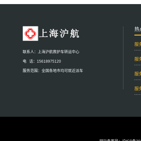
热
服
联系人：上海沪航救护车转运中心
服
电 话：15618975120
服务范围：全国各地市均可就近派车
服
服