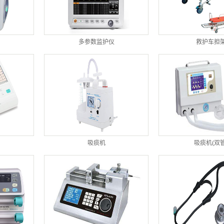
多参数监护仪
救护车担
吸痰机
吸痰机(双管