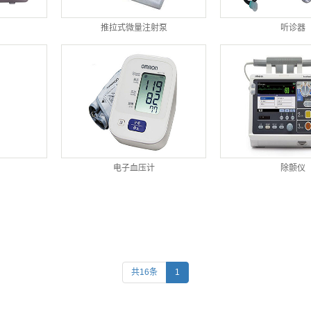
推拉式微量注射泵
听诊器
电子血压计
除颤仪
共16条
1